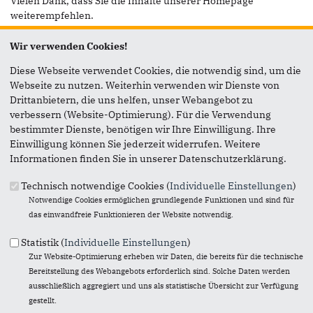
Vielen Dank, dass Sie die Inhalte unserer Homepage
weiterempfehlen.
Anmerkung: Ihre E-Mail-Adresse wird benötigt um die
Wir verwenden Cookies!
Personen, denen Sie die Seite weiterempfehlen, zu
informieren, von wem die Empfehlung kommt, und dass es
Diese Webseite verwendet Cookies, die notwendig sind, um die
kein Spam ist.
Webseite zu nutzen. Weiterhin verwenden wir Dienste von
Drittanbietern, die uns helfen, unser Webangebot zu
Das mit * gekennzeichnete Feld ist ein Pflichtfeld.
verbessern (Website-Optimierung). Für die Verwendung
bestimmter Dienste, benötigen wir Ihre Einwilligung. Ihre
Eigene E-Mail-Adresse
*
Einwilligung können Sie jederzeit widerrufen. Weitere
Informationen finden Sie in unserer Datenschutzerklärung.
Technisch notwendige Cookies (
Individuelle Einstellungen
)
Eigener Name
*
Notwendige Cookies ermöglichen grundlegende Funktionen und sind für
das einwandfreie Funktionieren der Website notwendig.
Senden an
*
Statistik (
Individuelle Einstellungen
)
Zur Website-Optimierung erheben wir Daten, die bereits für die technische
Bereitstellung des Webangebots erforderlich sind. Solche Daten werden
ausschließlich aggregiert und uns als statistische Übersicht zur Verfügung
gestellt.