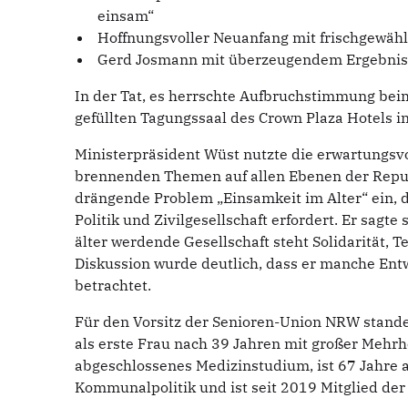
einsam“
Hoffnungsvoller Neuanfang mit frischgewähl
Gerd Josmann mit überzeugendem Ergebnis 
In der Tat, es herrschte Aufbruchstimmung bei
gefüllten Tagungssaal des Crown Plaza Hotels i
Ministerpräsident Wüst nutzte die erwartungsvo
brennenden Themen auf allen Ebenen der Republ
drängende Problem „Einsamkeit im Alter“ ein, 
Politik und Zivilgesellschaft erfordert. Er sagt
älter werdende Gesellschaft steht Solidarität, 
Diskussion wurde deutlich, dass er manche Ent
betrachtet.
Für den Vorsitz der Senioren-Union NRW stand
als erste Frau nach 39 Jahren mit großer Mehrhe
abgeschlossenes Medizinstudium, ist 67 Jahre al
Kommunalpolitik und ist seit 2019 Mitglied der