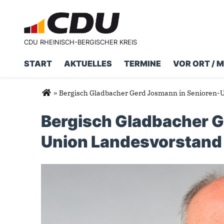
CDU RHEINISCH-BERGISCHER KREIS
START
AKTUELLES
TERMINE
VOR ORT / 
Suchformular
Suche
Sie sind hier
»
Bergisch Gladbacher Gerd Josmann in Senioren-
Bergisch Gladbacher G
Union Landesvorstand