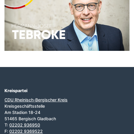
Kreispartei
Fußbereich
CDU Rheinisch-Bergischer Kreis
Kreisgeschäftsstelle
Am Stadion 18-24
51465 Bergisch Gladbach
T:
02202 936950
F:
02202 9369522