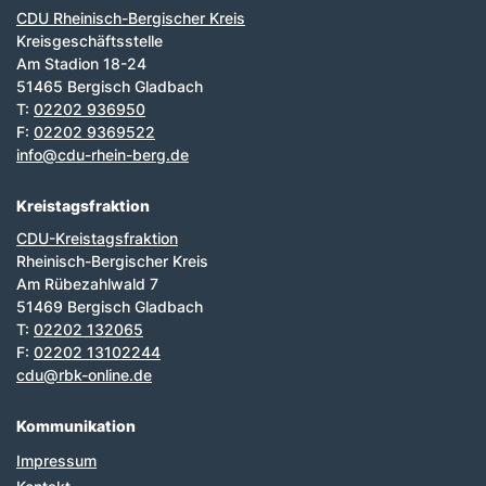
CDU Rheinisch-Bergischer Kreis
Kreisgeschäftsstelle
Am Stadion 18-24
51465 Bergisch Gladbach
T:
02202 936950
F:
02202 9369522
info@cdu-rhein-berg.de
Kreistagsfraktion
CDU-Kreistagsfraktion
Rheinisch-Bergischer Kreis
Am Rübezahlwald 7
51469 Bergisch Gladbach
T:
02202 132065
F:
02202 13102244
cdu@rbk-online.de
Kommunikation
Impressum