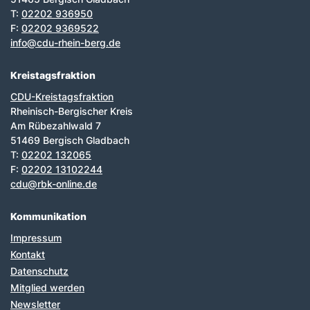
T:
02202 936950
F:
02202 9369522
info@cdu-rhein-berg.de
Kreistagsfraktion
CDU-Kreistagsfraktion
Rheinisch-Bergischer Kreis
Am Rübezahlwald 7
51469 Bergisch Gladbach
T:
02202 132065
F:
02202 13102244
cdu@rbk-online.de
Kommunikation
Impressum
Kontakt
Datenschutz
Mitglied werden
Newsletter