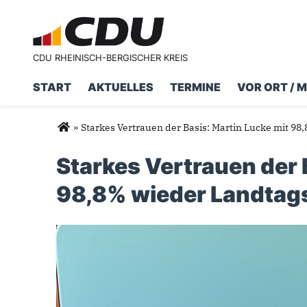
CDU RHEINISCH-BERGISCHER KREIS
START
AKTUELLES
TERMINE
VOR ORT / 
Suchformular
Suche
Sie sind hier
»
Starkes Vertrauen der Basis: Martin Lucke mit 9
Starkes Vertrauen der 
98,8% wieder Landtag