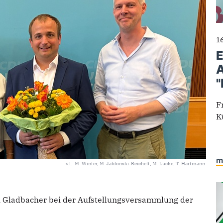
1
E
A
"
F
K
m
v.l.: M. Winter, M. Jablonski-Reichelt, M. Lucke, T. Hartmann
h Gladbacher bei der Aufstellungsversammlung der