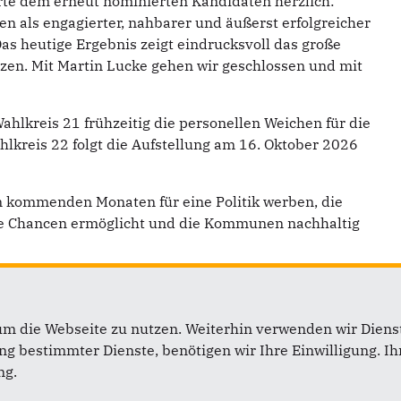
rte dem erneut nominierten Kandidaten herzlich:
en als engagierter, nahbarer und äußerst erfolgreicher
as heutige Ergebnis zeigt eindrucksvoll das große
etzen. Mit Martin Lucke gehen wir geschlossen und mit
ahlkreis 21 frühzeitig die personellen Weichen für die
hlkreis 22 folgt die Aufstellung am 16. Oktober 2026
 kommenden Monaten für eine Politik werben, die
liche Chancen ermöglicht und die Kommunen nachhaltig
um die Webseite zu nutzen. Weiterhin verwenden wir Dienst
 bestimmter Dienste, benötigen wir Ihre Einwilligung. Ihr
ammlung im Wahlkreis 21 am 28.05.2026
(152 KB)
ng.