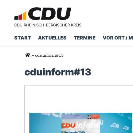
CDU RHEINISCH-BERGISCHER KREIS
START
AKTUELLES
TERMINE
VOR ORT / 
Suchformular
Suche
Sie sind hier
»
cduinform#13
cduinform#13