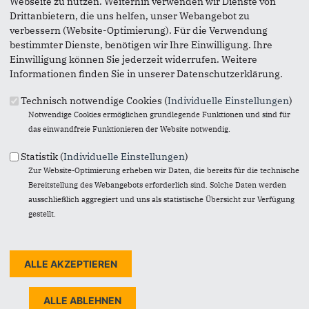
Webseite zu nutzen. Weiterhin verwenden wir Dienste von
Drittanbietern, die uns helfen, unser Webangebot zu
verbessern (Website-Optimierung). Für die Verwendung
bestimmter Dienste, benötigen wir Ihre Einwilligung. Ihre
Einwilligung können Sie jederzeit widerrufen. Weitere
Norbert Mörs, Oberkreisdirektor und Landrat des Rheinisch-
Informationen finden Sie in unserer Datenschutzerklärung.
Bergischen Kreises 1997-2004, zum Tode von Holger Müller
Holger Müller war ein Mensch mit starken Überzeugungen.
Technisch notwendige Cookies (
Individuelle Einstellungen
)
Seine Meinung vertrat er konsequent. Da konnte es passieren,
Notwendige Cookies ermöglichen grundlegende Funktionen und sind für
dass man unterschiedlicher Auffassung war und sich mit ihm
das einwandfreie Funktionieren der Website notwendig.
zu streiten hatte. Nicht nur gegenüber dem politischen
Statistik (
Individuelle Einstellungen
)
Konkurrenten, auch unter Parteifreunden war Holger Müller
eine harte Nuss. Mit Holger Müller konnte man sich streiten,
Zur Website-Optimierung erheben wir Daten, die bereits für die technische
aber er hatte die Größe, stets aus einem Gegeneinander
Bereitstellung des Webangebots erforderlich sind. Solche Daten werden
wieder ein Miteinander zu kreieren, denn er wusste um den
ausschließlich aggregiert und uns als statistische Übersicht zur Verfügung
Wert von Freundschaft. So trauere ich um einen streitbaren,
gestellt.
liebenswerten und nachdenklichen Freund, den ich sehr
vermissen werde.