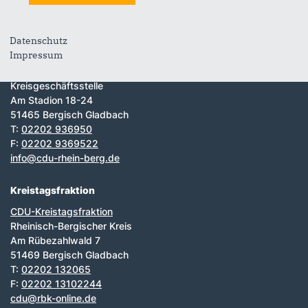
Datenschutz
Kreispartei
Fußbereich
Impressum
CDU Rheinisch-Bergischer Kreis
Kreisgeschäftsstelle
Am Stadion 18-24
51465 Bergisch Gladbach
T:
02202 936950
F:
02202 9369522
info@cdu-rhein-berg.de
Kreistagsfraktion
CDU-Kreistagsfraktion
Rheinisch-Bergischer Kreis
Am Rübezahlwald 7
51469 Bergisch Gladbach
T:
02202 132065
F:
02202 13102244
cdu@rbk-online.de