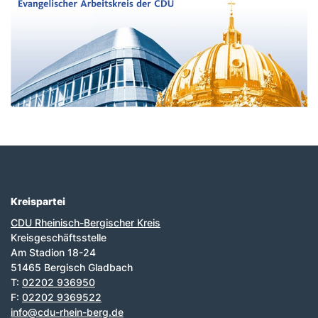
Kreispartei
Fußbereich
CDU Rheinisch-Bergischer Kreis
Kreisgeschäftsstelle
Am Stadion 18-24
51465 Bergisch Gladbach
T:
02202 936950
F:
02202 9369522
info@cdu-rhein-berg.de