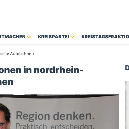
MITMACHEN
KREISPARTEI
KREISTAGSFRAKTI
lische Autobahnen
D
onen in nordrhein-
nen