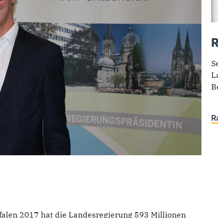
R
S
L
B
R
alen 2017 hat die Landesregierung 593 Millionen