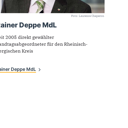
Foto: Laurence Chaperon
ainer Deppe MdL
eit 2005 direkt gewählter
andtagsabgeordneter für den Rheinisch-
ergischen Kreis
ainer Deppe MdL