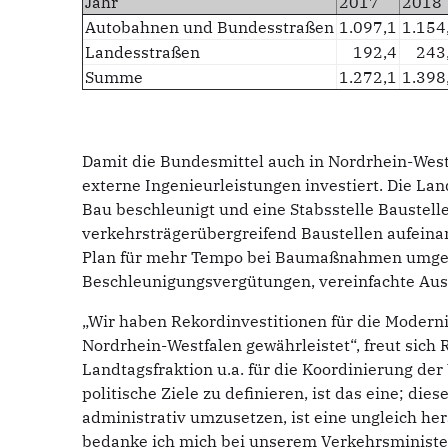
Jahr
2017
2018
Autobahnen und Bundesstraßen
1.097,1
1.154
Landesstraßen
192,4
243
Summe
1.272,1
1.398
Damit die Bundesmittel auch in Nordrhein-We
externe Ingenieurleistungen investiert. Die 
Bau beschleunigt und eine Stabsstelle Baustell
verkehrsträgerübergreifend Baustellen aufein
Plan für mehr Tempo bei Baumaßnahmen umgese
Beschleunigungsvergütungen, vereinfachte Au
„Wir haben Rekordinvestitionen für die Moder
Nordrhein-Westfalen gewährleistet“, freut sich 
Landtagsfraktion u.a. für die Koordinierung der 
politische Ziele zu definieren, ist das eine; d
administrativ umzusetzen, ist eine ungleich her
bedanke ich mich bei unserem Verkehrsminister