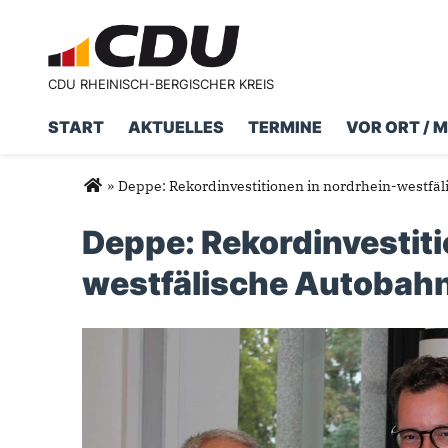
CDU RHEINISCH-BERGISCHER KREIS
START
AKTUELLES
TERMINE
VOR ORT / 
Suchformular
Suche
Sie sind hier
»
Deppe: Rekordinvestitionen in nordrhein-westfä
Deppe: Rekordinvestiti
westfälische Autobah