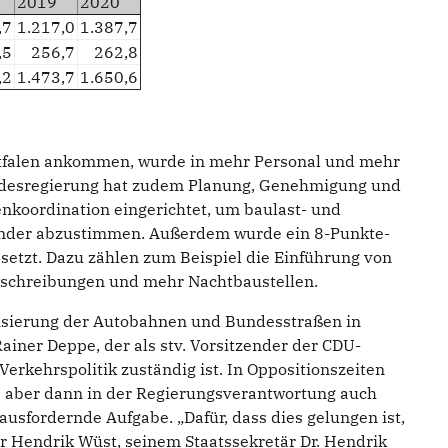
2019
2020
,7
1.217,0
1.387,7
,5
256,7
262,8
,2
1.473,7
1.650,6
stfalen ankommen, wurde in mehr Personal und mehr
Landesregierung hat zudem Planung, Genehmigung und
enkoordination eingerichtet, um baulast- und
ander abzustimmen. Außerdem wurde ein 8-Punkte-
tzt. Dazu zählen zum Beispiel die Einführung von
sschreibungen und mehr Nachtbaustellen.
nisierung der Autobahnen und Bundesstraßen in
Rainer Deppe, der als stv. Vorsitzender der CDU-
Verkehrspolitik zuständig ist. In Oppositionszeiten
iese aber dann in der Regierungsverantwortung auch
ausfordernde Aufgabe. „Dafür, dass dies gelungen ist,
 Hendrik Wüst, seinem Staatssekretär Dr. Hendrik