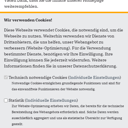
Vielen Dank, dass Sie die Inhalte unserer Homepage
weiterempfehlen.
Anmerkung: Ihre E-Mail-Adresse wird benötigt um die
Wir verwenden Cookies!
Personen, denen Sie die Seite weiterempfehlen, zu
informieren, von wem die Empfehlung kommt, und dass es
Diese Webseite verwendet Cookies, die notwendig sind, um die
kein Spam ist.
Webseite zu nutzen. Weiterhin verwenden wir Dienste von
Drittanbietern, die uns helfen, unser Webangebot zu
Das mit * gekennzeichnete Feld ist ein Pflichtfeld.
verbessern (Website-Optimierung). Für die Verwendung
bestimmter Dienste, benötigen wir Ihre Einwilligung. Ihre
Eigene E-Mail-Adresse
*
Einwilligung können Sie jederzeit widerrufen. Weitere
Informationen finden Sie in unserer Datenschutzerklärung.
Eigener Name
*
Technisch notwendige Cookies (
Individuelle Einstellungen
)
Notwendige Cookies ermöglichen grundlegende Funktionen und sind für
das einwandfreie Funktionieren der Website notwendig.
Senden an
*
Statistik (
Individuelle Einstellungen
)
Zur Website-Optimierung erheben wir Daten, die bereits für die technische
Bereitstellung des Webangebots erforderlich sind. Solche Daten werden
ausschließlich aggregiert und uns als statistische Übersicht zur Verfügung
gestellt.