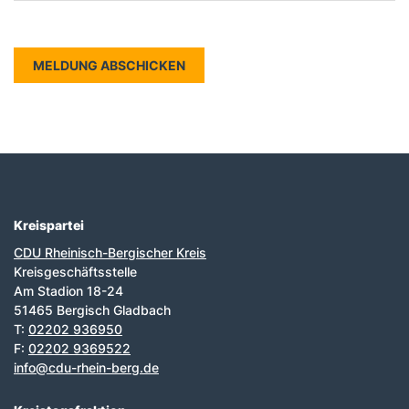
Kreispartei
Fußbereich
CDU Rheinisch-Bergischer Kreis
Kreisgeschäftsstelle
Am Stadion 18-24
51465 Bergisch Gladbach
T:
02202 936950
F:
02202 9369522
info@cdu-rhein-berg.de