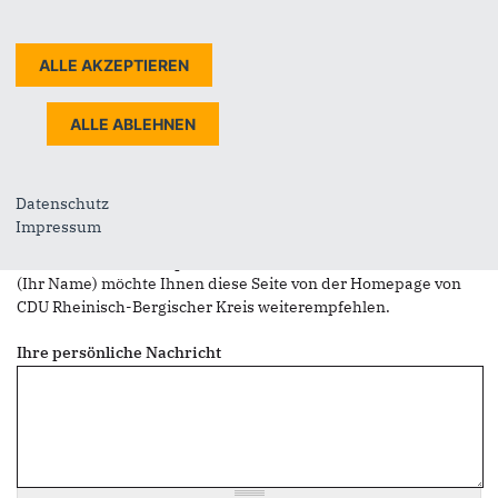
Sie können mehrere Empfänger mit Komma getrennt eingeben.
Sie leiten den folgenden Inhalt weiter
Veranstaltung der Senioren-Union zum Bevölkerungsschutz
wird verschoben
Nachrichtenbetreff
(Ihr Name) möchte Ihnen eine Seite von https://www.cdu-
Datenschutz
rhein-berg.de/ weiterempfehlen
Impressum
Nachrichten-Textkörper
(Ihr Name) möchte Ihnen diese Seite von der Homepage von
CDU Rheinisch-Bergischer Kreis weiterempfehlen.
Ihre persönliche Nachricht